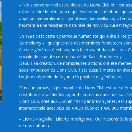
« Nous servons » tel est la devise du Lions Club et il est as
d’âme à faire le bien, parce que les bonnes intentions qui 
appelons généralement : gentillesse, bienveillance, attentio
heurtent à une résistance naturelle de l’individu qui est l’ég
En 1981 c’est cette dynamique humaniste qui a été à l’origin
Barthélemy » ; quelques uns des membres fondateurs sont e
élan de générosité est toujours bien vivant dans le Lions Cl
sociale de la petite communauté de Saint-Barthélemy.
Depuis sa création, de nombreuses actions ont été menées, tan
sous l’impulsion du Lions Club,
il est aussi à mettre en évi
toujours répondu de façon très positive et généreuse.
Plus que jamais, la philosophie du Lions Club est une déma
contribue à modifier les rapports humains dans nos sociétés
Lions Club, créé aux USA en 1917 par Melvin Jones, est auj
internationale avec plus de 47000 clubs et 1.400 000 memb
« LIONS » signifie : Liberty, Intelligence, Our Nations’ Safety
de nos nations)